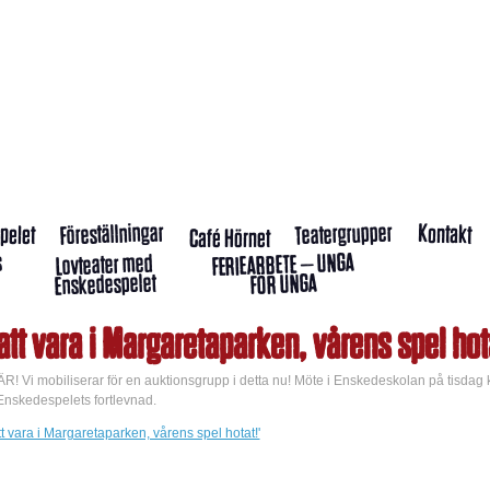
Föreställningar
Teatergrupper
pelet
Kontakt
Café Hörnet
s
FERIEARBETE – UNGA
Lovteater med
Enskedespelet
FÖR UNGA
tt vara i Margaretaparken, vårens spel hot
! Vi mobiliserar för en auktionsgrupp i detta nu! Möte i Enskedeskolan på tisdag 
 Enskedespelets fortlevnad.
 vara i Margaretaparken, vårens spel hotat!'