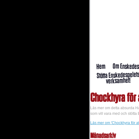
Om Enskedes
Hem
Stötta Enskedespelet
verksamhet!
Chockhyra för a
Läs mer om detta absurda HÄR
som vill vara med och stötta
Läs mer
om 'Chockhyra för att
Månadsarkiv