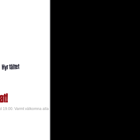
Bli medlem
Hyr tältet
at!
kl 19.00. Varmt välkomna alla