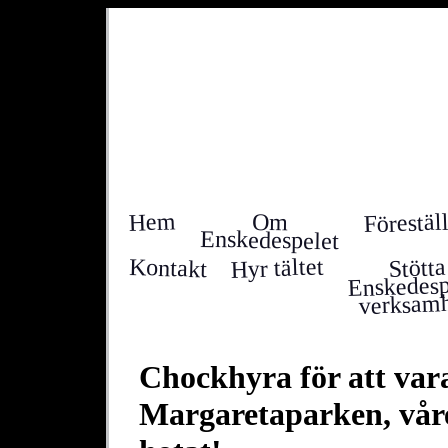
Förestäl
Hem
Om
Enskedespelet
Hyr tältet
Kontakt
Stötta
Enskedesp
verksamh
Chockhyra för att vara
Margaretaparken, våre