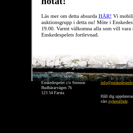
hotat!
Läs mer om detta absurda
HÄR!
Vi mobili
auktionsgrupp i detta nu! Möte i Enskedes
19.00. Varmt välkomna alla som vill vara 
Enskedespelets fortlevnad.
Enskedespelet c/o Stenson
info@enskedespelet
Budbärarvägen 76
123 54 Farsta
Håll dig uppdatera
vårt
nyhetsflöde
.