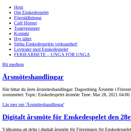
Hem
Om Enskedespelet
Föreställningar
Café Hörnet
Teatergrupper
Kontakt
Hyr tältet
Stötta Enskedespelets verksamhet!
Lovteater med Enskedespelet
FERIEARBETE – UNGA FÖR UNGA
Bli medlem
Årsmöteshandlingar
Här hittar du årets årsmöteshandlingar: Dagordning Årsmöte i Förenin
zoommötet: Topic: Enskedespelet årsmöte Time: Mar 28, 2021 04:0
Läs mer
om 'Årsmöteshandlingar'
Digitalt årsmöte för Enskedespelet den 28e
Välkomna att delta i digitalt årsmöte för Föreningen för Enskedespe