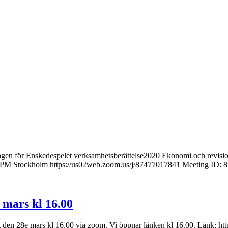
gen för Enskedespelet verksamhetsberättelse2020 Ekonomi och revisionsbe
0 PM Stockholm https://us02web.zoom.us/j/87477017841 Meeting ID: 
 mars kl 16.00
let den 28e mars kl 16.00 via zoom. Vi öppnar länken kl 16.00. Länk: 