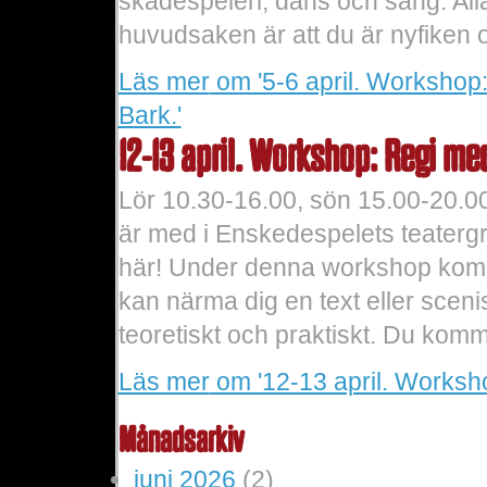
skådespeleri, dans och sång. All
huvudsaken är att du är nyfiken o
Läs mer
om '5-6 april. Workshop:
Bark.'
12-13 april. Workshop: Regi m
Lör 10.30-16.00, sön 15.00-20.00
är med i Enskedespelets teatergr
här! Under denna workshop komme
kan närma dig en text eller sceni
teoretiskt och praktiskt. Du komm
Läs mer
om '12-13 april. Worksh
Månadsarkiv
juni 2026
(2)