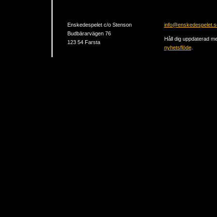
Enskedespelet c/o Stenson
info@enskedespelet.s
Budbärarvägen 76
Håll dig uppdaterad me
123 54 Farsta
nyhetsflöde
.