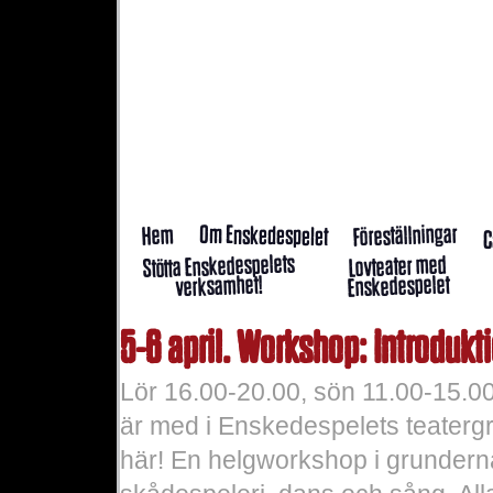
Föreställningar
Om Enskedespelet
Hem
C
Stötta Enskedespelets
Lovteater med
Enskedespelet
verksamhet!
5-6 april. Workshop: Introdukt
Lör 16.00-20.00, sön 11.00-15.00.
är med i Enskedespelets teatergr
här! En helgworkshop i grunderna