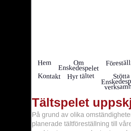
Förestäl
Hem
Om
Enskedespelet
Hyr tältet
Kontakt
Stötta
Enskedesp
verksamh
Tältspelet uppskj
På grund av olika omständigheter 
planerade tältföreställning till v