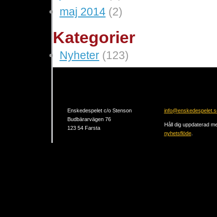
maj 2014
(2)
Kategorier
Nyheter
(123)
Enskedespelet c/o Stenson
info@enskedespelet.s
Budbärarvägen 76
Håll dig uppdaterad me
123 54 Farsta
nyhetsflöde
.