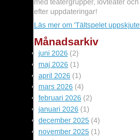
med teatergrupper, lovteater och
efter uppdateringar!
Läs mer
om 'Tältspelet uppskjutet
Månadsarkiv
juni 2026
(2)
maj 2026
(1)
april 2026
(1)
mars 2026
(4)
februari 2026
(2)
januari 2026
(1)
december 2025
(4)
november 2025
(1)