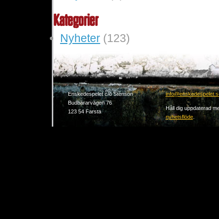
Kategorier
Nyheter
(123)
Enskedespelet c/o Stenson
info@enskedespelet.s
Budbärarvägen 76
Håll dig uppdaterad me
123 54 Farsta
nyhetsflöde
.