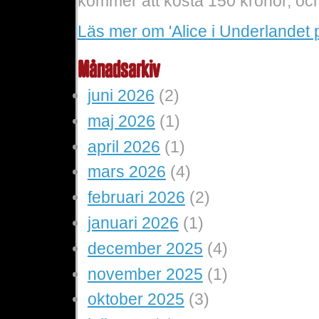
kommer att kosta 150 kronor, och
Läs mer
om 'Alice i Underlandet 
Månadsarkiv
juni 2026
(2)
maj 2026
(1)
april 2026
(1)
mars 2026
(4)
februari 2026
(2)
januari 2026
(1)
december 2025
(4)
november 2025
(1)
oktober 2025
(3)