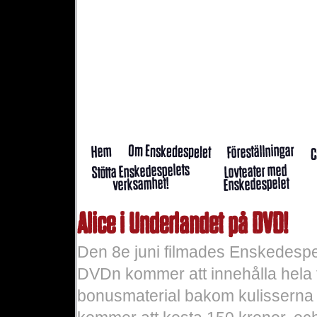
Föreställningar
Om Enskedespelet
Hem
C
Stötta Enskedespelets
Lovteater med
Enskedespelet
verksamhet!
Alice i Underlandet på DVD!
Den 8e juni filmades Enskedespel
DVDn kommer att innehålla hela f
bonusmaterial bakom kulisserna 