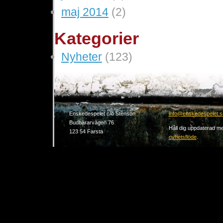
maj 2014
(2)
Kategorier
Nyheter
(123)
Enskedespelet c/o Stenson
info@enskedespelet.s
Budbärarvägen 76
Håll dig uppdaterad me
123 54 Farsta
nyhetsflöde
.