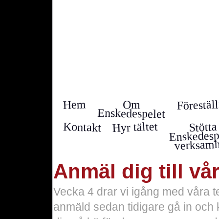
Förestäl
Hem
Om
Enskedespelet
Hyr tältet
Kontakt
Stötta
Enskedesp
verksamh
Anmäl dig till vå
Vecka 4 drar vi igång med våra t
anmäld sedan tidigare gå in och kn