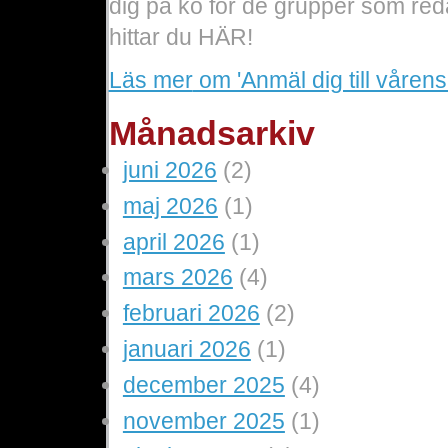
dig på kö för de grupper som re
hittar du HÄR!
Läs mer
om 'Anmäl dig till vårens
Månadsarkiv
juni 2026
(2)
maj 2026
(1)
april 2026
(1)
mars 2026
(4)
februari 2026
(2)
januari 2026
(1)
december 2025
(4)
november 2025
(1)