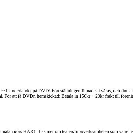
ice i Underlandet på DVD! Föreställningen filmades i våras, och finns
l. För att få DVDn hemskickad: Betala in 150kr + 20kr frakt till före
 Anmälan görs HÄR! Läs mer om teatergruppverksamheten som varje ter