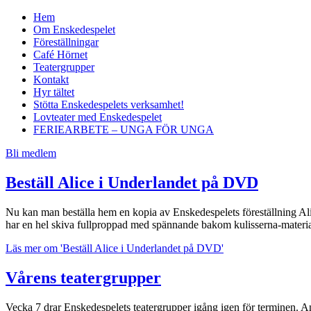
Hem
Om Enskedespelet
Föreställningar
Café Hörnet
Teatergrupper
Kontakt
Hyr tältet
Stötta Enskedespelets verksamhet!
Lovteater med Enskedespelet
FERIEARBETE – UNGA FÖR UNGA
Bli medlem
Beställ Alice i Underlandet på DVD
Nu kan man beställa hem en kopia av Enskedespelets föreställning Al
har en hel skiva fullproppad med spännande bakom kulisserna-materia
Läs mer
om 'Beställ Alice i Underlandet på DVD'
Vårens teatergrupper
Vecka 7 drar Enskedespelets teatergrupper igång igen för terminen.