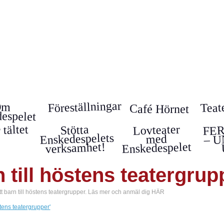
Bl
Föreställningar
Teat
Om
Café Hörnet
espelet
FE
Lovteater
 tältet
Stötta
Enskedespelets
– U
med
Enskedespelet
verksamhet!
till höstens teatergrup
t barn till höstens teatergrupper. Läs mer och anmäl dig HÄR
tens teatergrupper'