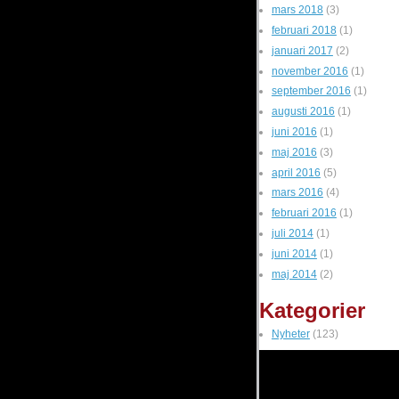
mars 2018
(3)
februari 2018
(1)
januari 2017
(2)
november 2016
(1)
september 2016
(1)
augusti 2016
(1)
juni 2016
(1)
maj 2016
(3)
april 2016
(5)
mars 2016
(4)
februari 2016
(1)
juli 2014
(1)
juni 2014
(1)
maj 2014
(2)
Kategorier
Nyheter
(123)