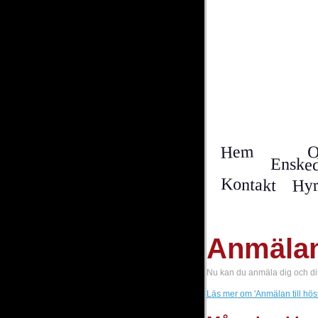
Hem
Ensked
Hyr
Kontakt
Anmälan 
Nu kan du anmäla dig och dit
Läs mer
om 'Anmälan till hös