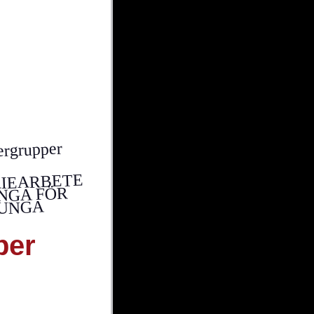
i medlem
ergrupper
RIEARBETE
NGA FÖR
UNGA
per