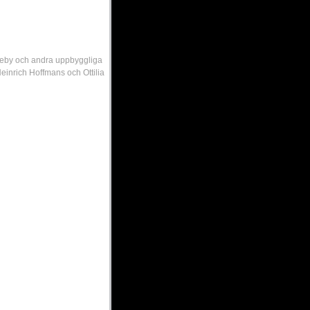
skeby och andra uppbyggliga
einrich Hoffmans och Ottilia