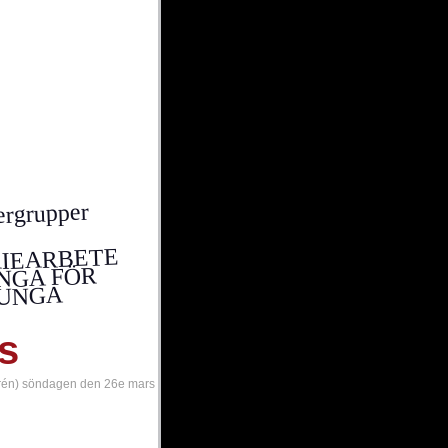
i medlem
ergrupper
RIEARBETE
NGA FÖR
UNGA
s
trén) söndagen den 26e mars