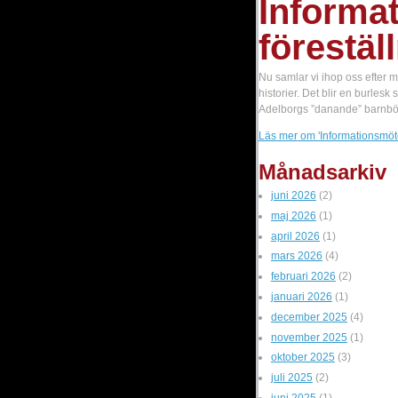
Informa
förestäl
Nu samlar vi ihop oss efter 
historier. Det blir en burles
Adelborgs ”danande” barnböck
Läs mer
om 'Informationsmöte 
Månadsarkiv
juni 2026
(2)
maj 2026
(1)
april 2026
(1)
mars 2026
(4)
februari 2026
(2)
januari 2026
(1)
december 2025
(4)
november 2025
(1)
oktober 2025
(3)
juli 2025
(2)
juni 2025
(1)