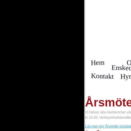
Hem
Ensked
Hyr
Kontakt
Årsmöte
Vi hälsar alla medlemmar vä
kl 16.00. Verksamhetsberät
Läs mer
om 'Årsmöte söndag