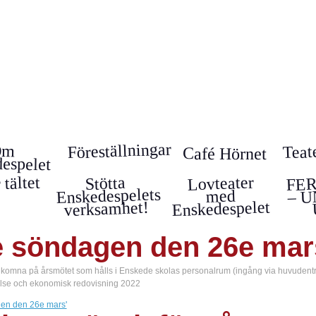
Bl
Föreställningar
Teat
Om
Café Hörnet
espelet
FE
Lovteater
 tältet
Stötta
Enskedespelets
– U
med
Enskedespelet
verksamhet!
 söndagen den 26e mar
lkomna på årsmötet som hålls i Enskede skolas personalrum (ingång via huvuden
telse och ekonomisk redovisning 2022
en den 26e mars'