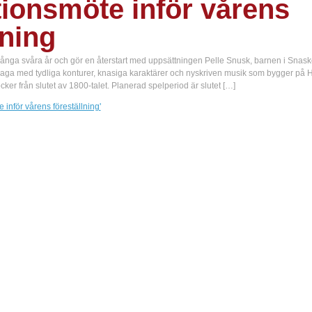
tionsmöte inför vårens
lning
många svåra år och gör en återstart med uppsättningen Pelle Snusk, barnen i Sna
k saga med tydliga konturer, knasiga karaktärer och nyskriven musik som bygger på H
er från slutet av 1800-talet. Planerad spelperiod är slutet […]
inför vårens föreställning'